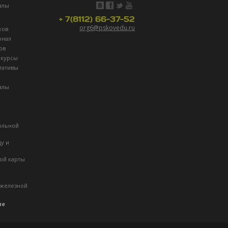
алы
+ 7(8112) 66-37-52
org6@pskovedu.ru
ков
рнал
ов
нкурсы
тативы
алы
ольной
ду и
ой карты
 железной
ие