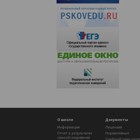
О школе
Документы
Информация
Лицензия
Отчет о результатах
Нормативные
самообследования
Учебный план шко