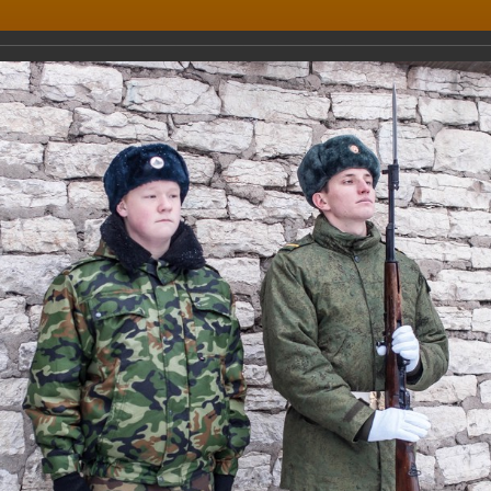
едняя общеобразовательная
ДИРЕКТОР
1, Псков
+ 7(8112) 66
org6@pskovedu.
6
.
ОЛЬНАЯ ЖИЗНЬ
РОДИТЕЛЯМ
УЧИТЕЛЯМ
УЧЕНИКАМ
ченики школы участвуют в почетном
ченики школы участвуют в почетном карауле
.12.2013
декабря - День Героев Отечества.
честь этого события ученики нашей школы принимали участие в мит
ковичам - Героям Советского Союза