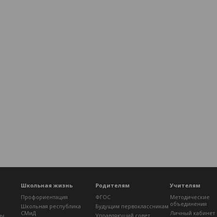
Школьная жизнь
Родителям
Учителям
Профориентация
ФГОС
Методические
объединения
Школьная республика
Будущим первоклассникам
СМиД
Личный кабинет
лы
Управляющий совет