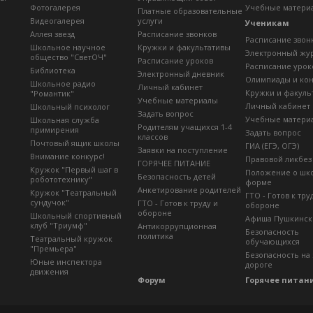
Фотогалерея
Учебные матери
Платные образовательные
Видеогалерея
услуги
Ученикам
Аллея звезд
Расписание звонков
Расписание звон
Школьное научное
Кружки и факультативы
Электронный жу
общество "СветОЧ"
Расписание уроков
Расписание урок
Библиотека
Электронный дневник
Олимпиады и ко
Школьное радио
Личный кабинет
Кружки и факуль
"Романтик"
Учебные материалы
Личный кабинет
Школьный психолог
Задать вопрос
Учебные матери
Школьная служба
Родителям учащихся 1-4
примирения
Задать вопрос
классов
Почтовый ящик школы
ГИА (ЕГЭ, ОГЭ)
Заявки на поступление
Внимание конкурс!
Правовой ликбез
ГОРЯЧЕЕ ПИТАНИЕ
Кружок "Первый шаг в
Положение о шк
Безопасность детей
робототехнику"
форме
Анкетирование родителей
Кружок "Театральный
ГТО - Готов к тру
сундучок"
ГТО - Готов к труду и
обороне
обороне
Школьный спортивный
Афиша Пушкинск
клуб "Триумф"
Антикоррупционная
Безопасность
политика
Театральный кружок
обучающихся
"Премьера"
Безопасность на
Юные инспектора
дороге
движения
Форум
Горячее питан