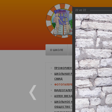
22
из
22
МБОУ Ср
школа №1
Советская, 10
О ШКОЛЕ
ДОКУМЕНТЫ
ШК
У
ПРОФОРИЕНТАЦИЯ
ШКОЛЬНАЯ РЕСПУБЛИКА
У
СМИД
09
ФОТОГАЛЕРЕЯ
9 
ВИДЕОГАЛЕРЕЯ
В 
пс
АЛЛЕЯ ЗВЕЗД
ШКОЛЬНОЕ НАУЧНОЕ
ОБЩЕСТВО "СВЕТОЧ"