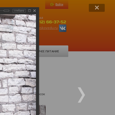
Войти
слайдер
ПРИЕМНАЯ
-37-52
+ 7(8112) 66-37-52
ru
org6@pskovedu.ru
ФОРУМ
ГОРЯЧЕЕ ПИТАНИЕ
 карауле
инге у мемориальных досок