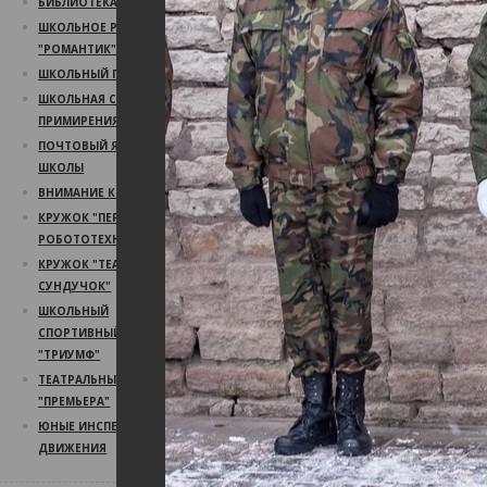
БИБЛИОТЕКА
ШКОЛЬНОЕ РАДИО
"РОМАНТИК"
ШКОЛЬНЫЙ ПСИХОЛОГ
ШКОЛЬНАЯ СЛУЖБА
ПРИМИРЕНИЯ
ПОЧТОВЫЙ ЯЩИК
ШКОЛЫ
ВНИМАНИЕ КОНКУРС!
КРУЖОК "ПЕРВЫЙ ШАГ В
РОБОТОТЕХНИКУ"
КРУЖОК "ТЕАТРАЛЬНЫЙ
СУНДУЧОК"
ШКОЛЬНЫЙ
СПОРТИВНЫЙ КЛУБ
"ТРИУМФ"
ТЕАТРАЛЬНЫЙ КРУЖОК
"ПРЕМЬЕРА"
ЮНЫЕ ИНСПЕКТОРА
ДВИЖЕНИЯ