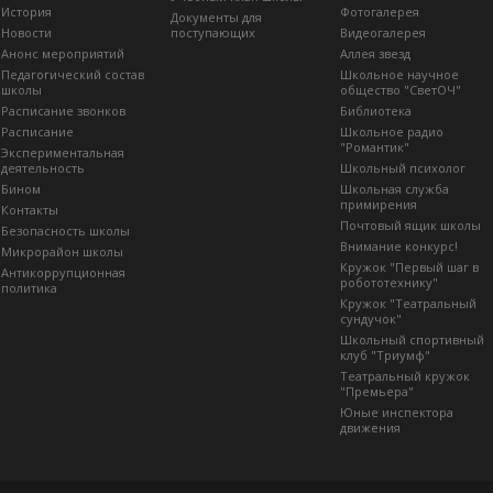
История
Фотогалерея
Документы для
Новости
поступающих
Видеогалерея
Анонс мероприятий
Аллея звезд
Педагогический состав
Школьное научное
школы
общество "СветОЧ"
Расписание звонков
Библиотека
Расписание
Школьное радио
"Романтик"
Экспериментальная
деятельность
Школьный психолог
Бином
Школьная служба
примирения
Контакты
Почтовый ящик школы
Безопасность школы
Внимание конкурс!
Микрорайон школы
Кружок "Первый шаг в
Антикоррупционная
робототехнику"
политика
Кружок "Театральный
сундучок"
Школьный спортивный
клуб "Триумф"
Театральный кружок
"Премьера"
Юные инспектора
движения