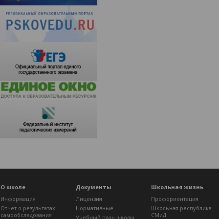
О школе
Документы
Школьная жизнь
Информация
Лицензия
Профориентация
Отчет о результатах
Нормативные
Школьная республика
самообследования
СМиД
Учебный план школы