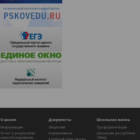
О школе
Документы
Школьная жизнь
Информация
Лицензия
Профориентация
Отчет о результатах
Нормативные
Школьная республика
самообследования
СМиД
Учебный план школы