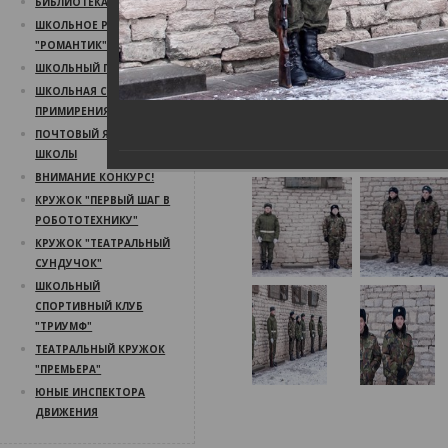
БИБЛИОТЕКА
ШКОЛЬНОЕ РАДИО
"РОМАНТИК"
ШКОЛЬНЫЙ ПСИХОЛОГ
ШКОЛЬНАЯ СЛУЖБА
ПРИМИРЕНИЯ
ПОЧТОВЫЙ ЯЩИК
ШКОЛЫ
ВНИМАНИЕ КОНКУРС!
КРУЖОК "ПЕРВЫЙ ШАГ В
РОБОТОТЕХНИКУ"
КРУЖОК "ТЕАТРАЛЬНЫЙ
СУНДУЧОК"
ШКОЛЬНЫЙ
СПОРТИВНЫЙ КЛУБ
"ТРИУМФ"
ТЕАТРАЛЬНЫЙ КРУЖОК
"ПРЕМЬЕРА"
ЮНЫЕ ИНСПЕКТОРА
ДВИЖЕНИЯ