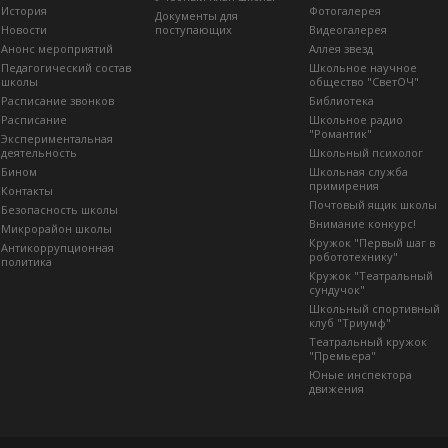
История
Фотогалерея
Документы для
Новости
поступающих
Видеогалерея
Анонс мероприятий
Аллея звезд
Педагогический состав
Школьное научное
школы
общество "СветОЧ"
Расписание звонков
Библиотека
Расписание
Школьное радио
"Романтик"
Экспериментальная
деятельность
Школьный психолог
Бином
Школьная служба
примирения
Контакты
Почтовый ящик школы
Безопасность школы
Внимание конкурс!
Микрорайон школы
Кружок "Первый шаг в
Антикоррупционная
робототехнику"
политика
Кружок "Театральный
сундучок"
Школьный спортивный
клуб "Триумф"
Театральный кружок
"Премьера"
Юные инспектора
движения