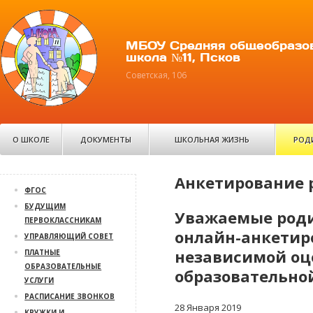
МБОУ Средняя общеобразо
школа №11, Псков
Советская, 106
О ШКОЛЕ
ДОКУМЕНТЫ
ШКОЛЬНАЯ ЖИЗНЬ
РОД
Анкетирование 
ФГОС
БУДУЩИМ
Уважаемые роди
ПЕРВОКЛАССНИКАМ
онлайн-анкетиро
УПРАВЛЯЮЩИЙ СОВЕТ
независимой оц
ПЛАТНЫЕ
ОБРАЗОВАТЕЛЬНЫЕ
образовательно
УСЛУГИ
РАСПИСАНИЕ ЗВОНКОВ
28 Января 2019
КРУЖКИ И