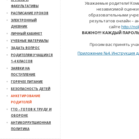
Уважаемые родители! Ком
ФАКУЛЬТАТИВЫ
независимой оценки
РАСПИСАНИЕ УРОКОВ
образовательными учреж
ЭЛЕКТРОННЫЙ
результатов онлайн – а
сайте
http://n
ДНЕВНИК
ВАЖНО!!! КАЖДЫЙ ПАРОЛ
ЛИЧНЫЙ КАБИНЕТ
УЧЕБНЫЕ МАТЕРИАЛЫ
Просим вас принять участие
ЗАДАТЬ ВОПРОС
Приложение №4. Инструкция д
РОДИТЕЛЯМ УЧАЩИХСЯ
1-4 КЛАССОВ
ЗАЯВКИ НА
ПОСТУПЛЕНИЕ
ГОРЯЧЕЕ ПИТАНИЕ
БЕЗОПАСНОСТЬ ДЕТЕЙ
АНКЕТИРОВАНИЕ
РОДИТЕЛЕЙ
ГТО - ГОТОВ К ТРУДУ И
ОБОРОНЕ
АНТИКОРРУПЦИОННАЯ
ПОЛИТИКА