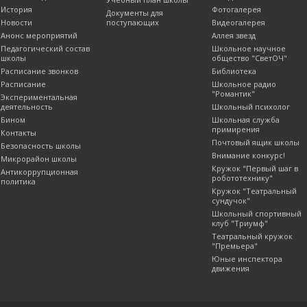
История
Фотогалерея
Документы для
Новости
поступающих
Видеогалерея
Анонс мероприятий
Аллея звезд
Педагогический состав
Школьное научное
школы
общество "СветОЧ"
Расписание звонков
Библиотека
Расписание
Школьное радио
"Романтик"
Экспериментальная
деятельность
Школьный психолог
Бином
Школьная служба
примирения
Контакты
Почтовый ящик школы
Безопасность школы
Внимание конкурс!
Микрорайон школы
Кружок "Первый шаг в
Антикоррупционная
робототехнику"
политика
Кружок "Театральный
сундучок"
Школьный спортивный
клуб "Триумф"
Театральный кружок
"Премьера"
Юные инспектора
движения