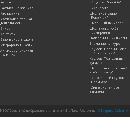
школы
общество "СветОЧ"
Расписание звонков
Библиотека
Расписание
Школьное радио
"Романтик"
Экспериментальная
деятельность
Школьный психолог
Бином
Школьная служба
примирения
Контакты
Почтовый ящик школы
Безопасность школы
Внимание конкурс!
Микрорайон школы
Кружок "Первый шаг в
Антикоррупционная
робототехнику"
политика
Кружок "Театральный
сундучок"
Школьный спортивный
клуб "Триумф"
Театральный кружок
"Премьера"
Юные инспектора
движения
МБОУ Средняя общеобразовательная школа №11, Псков Работает на
1C-Битрикс: Сайт шко