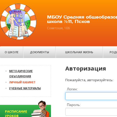
МБОУ Средняя общеобразо
школа №11, Псков
Советская, 106
О ШКОЛЕ
ДОКУМЕНТЫ
ШКОЛЬНАЯ ЖИЗНЬ
РОД
Авторизация
МЕТОДИЧЕСКИЕ
ОБЪЕДИНЕНИЯ
Пожалуйста, авторизуйтесь:
ЛИЧНЫЙ КАБИНЕТ
УЧЕБНЫЕ МАТЕРИАЛЫ
Логин:
Пароль: