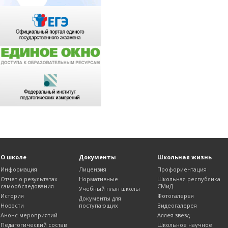
О школе
Документы
Школьная жизнь
Информация
Лицензия
Профориентация
Отчет о результатах
Нормативные
Школьная республика
самообследования
СМиД
Учебный план школы
История
Фотогалерея
Документы для
Новости
поступающих
Видеогалерея
Анонс мероприятий
Аллея звезд
Педагогический состав
Школьное научное