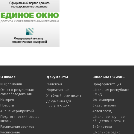
О школе
Документы
Школьная жизнь
Информация
Лицензия
Профориентация
Отчет о результатах
Нормативные
Школьная республика
самообследования
СМиД
Учебный план школы
История
Фотогалерея
Документы для
Новости
поступающих
Видеогалерея
Анонс мероприятий
Аллея звезд
Педагогический состав
Школьное научное
школы
общество "СветОЧ"
Расписание звонков
Библиотека
Расписание
Школьное радио