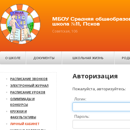
МБОУ Средняя общеобразо
школа №11, Псков
Советская, 106
О ШКОЛЕ
ДОКУМЕНТЫ
ШКОЛЬНАЯ ЖИЗНЬ
РОД
Авторизация
РАСПИСАНИЕ ЗВОНКОВ
ЭЛЕКТРОННЫЙ ЖУРНАЛ
Пожалуйста, авторизуйтесь:
РАСПИСАНИЕ УРОКОВ
Логин:
ОЛИМПИАДЫ И
КОНКУРСЫ
КРУЖКИ И
Пароль:
ФАКУЛЬТАТИВЫ
ЛИЧНЫЙ КАБИНЕТ