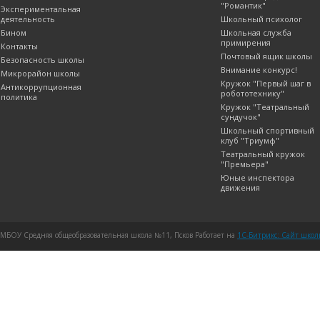
"Романтик"
Экспериментальная
деятельность
Школьный психолог
Бином
Школьная служба
примирения
Контакты
Почтовый ящик школы
Безопасность школы
Внимание конкурс!
Микрорайон школы
Кружок "Первый шаг в
Антикоррупционная
робототехнику"
политика
Кружок "Театральный
сундучок"
Школьный спортивный
клуб "Триумф"
Театральный кружок
"Премьера"
Юные инспектора
движения
МБОУ Средняя общеобразовательная школа №11, Псков Работает на
1C-Битрикс: Сайт шко