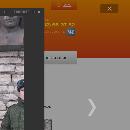
Войти
слайдер
ПРИЕМНАЯ
-37-52
+ 7(8112) 66-37-52
ru
org6@pskovedu.ru
ФОРУМ
ГОРЯЧЕЕ ПИТАНИЕ
 карауле
инге у мемориальных досок