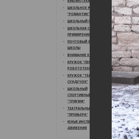
БИБЛИОТЕКА
ШКОЛЬНОЕ РАДИО
"РОМАНТИК"
ШКОЛЬНЫЙ ПСИХОЛОГ
ШКОЛЬНАЯ СЛУЖБА
ПРИМИРЕНИЯ
ПОЧТОВЫЙ ЯЩИК
ШКОЛЫ
ВНИМАНИЕ КОНКУРС!
КРУЖОК "ПЕРВЫЙ ШАГ В
РОБОТОТЕХНИКУ"
КРУЖОК "ТЕАТРАЛЬНЫЙ
СУНДУЧОК"
ШКОЛЬНЫЙ
СПОРТИВНЫЙ КЛУБ
"ТРИУМФ"
ТЕАТРАЛЬНЫЙ КРУЖОК
"ПРЕМЬЕРА"
ЮНЫЕ ИНСПЕКТОРА
ДВИЖЕНИЯ