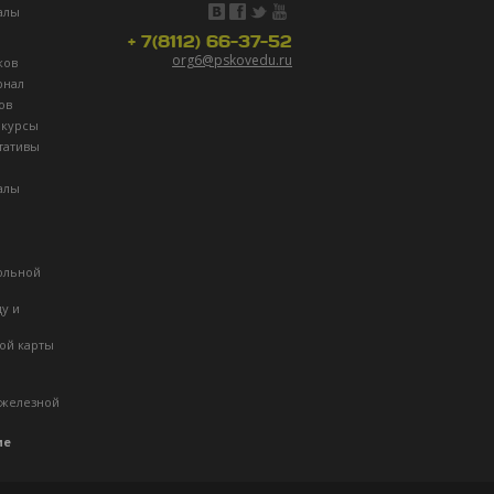
алы
+ 7(8112) 66-37-52
org6@pskovedu.ru
ков
рнал
ов
нкурсы
тативы
алы
ольной
ду и
ой карты
 железной
ие