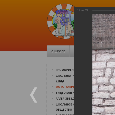
14
из
22
МБОУ Ср
школа №1
Советская, 10
О ШКОЛЕ
ДОКУМЕНТЫ
ШК
У
ПРОФОРИЕНТАЦИЯ
ШКОЛЬНАЯ РЕСПУБЛИКА
У
СМИД
09
ФОТОГАЛЕРЕЯ
9 
ВИДЕОГАЛЕРЕЯ
В 
пс
АЛЛЕЯ ЗВЕЗД
ШКОЛЬНОЕ НАУЧНОЕ
ОБЩЕСТВО "СВЕТОЧ"