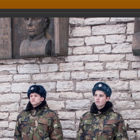
едняя общеобразовательная
ДИРЕКТОР
1, Псков
+ 7(8112) 66
org6@pskovedu.
6
.
ОЛЬНАЯ ЖИЗНЬ
РОДИТЕЛЯМ
УЧИТЕЛЯМ
УЧЕНИКАМ
ченики школы участвуют в почетном
ченики школы участвуют в почетном карауле
.12.2013
декабря - День Героев Отечества.
честь этого события ученики нашей школы принимали участие в мит
ковичам - Героям Советского Союза