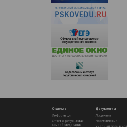
О школе
Документы
Информация
Лицензия
Отчет о результатах
Нормативные
самообследования
Учебный план шко