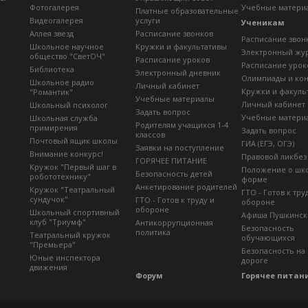
Фотогалерея
Учебные матери
Платные образовательные
Видеогалерея
услуги
Ученикам
Аллея звезд
Расписание звонков
Расписание звон
Школьное научное
Кружки и факультативы
Электронный жу
общество "СветОЧ"
Расписание уроков
Расписание урок
Библиотека
Электронный дневник
Олимпиады и ко
Школьное радио
Личный кабинет
Кружки и факуль
"Романтик"
Учебные материалы
Личный кабинет
Школьный психолог
Задать вопрос
Учебные матери
Школьная служба
Родителям учащихся 1-4
примирения
Задать вопрос
классов
Почтовый ящик школы
ГИА (ЕГЭ, ОГЭ)
Заявки на поступление
Внимание конкурс!
Правовой ликбез
ГОРЯЧЕЕ ПИТАНИЕ
Кружок "Первый шаг в
Положение о шк
Безопасность детей
робототехнику"
форме
Анкетирование родителей
Кружок "Театральный
ГТО - Готов к тру
сундучок"
ГТО - Готов к труду и
обороне
обороне
Школьный спортивный
Афиша Пушкинск
клуб "Триумф"
Антикоррупционная
Безопасность
политика
Театральный кружок
обучающихся
"Премьера"
Безопасность на
Юные инспектора
дороге
движения
Форум
Горячее питан