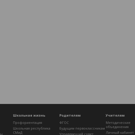
Школьная жизнь
Родителям
Учителям
Профориентация
ФГОС
Методические
объединения
Школьная республика
Будущим первоклассникам
СМиД
Личный кабинет
лы
Управляющий совет