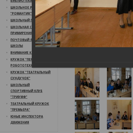
БИБЛИОТЕКА
ШКОЛЬНОЕ РАДИО
"РОМАНТИК"
ШКОЛЬНЫЙ ПСИХОЛОГ
ШКОЛЬНАЯ СЛУЖБА
ПРИМИРЕНИЯ
ПОЧТОВЫЙ ЯЩИК
ШКОЛЫ
ВНИМАНИЕ КОНКУРС!
КРУЖОК "ПЕРВЫЙ ШАГ В
РОБОТОТЕХНИКУ"
КРУЖОК "ТЕАТРАЛЬНЫЙ
СУНДУЧОК"
ШКОЛЬНЫЙ
СПОРТИВНЫЙ КЛУБ
"ТРИУМФ"
ТЕАТРАЛЬНЫЙ КРУЖОК
"ПРЕМЬЕРА"
ЮНЫЕ ИНСПЕКТОРА
ДВИЖЕНИЯ