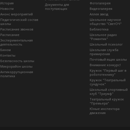
История
Фотогалерея
Документы для
Новости
поступающих
Видеогалерея
Анонс мероприятий
Аллея звезд
Педагогический состав
Школьное научное
школы
общество "СветОЧ"
Расписание звонков
Библиотека
Расписание
Школьное радио
"Романтик"
Экспериментальная
деятельность
Школьный психолог
Бином
Школьная служба
примирения
Контакты
Почтовый ящик школы
Безопасность школы
Внимание конкурс!
Микрорайон школы
Кружок "Первый шаг в
Антикоррупционная
робототехнику"
политика
Кружок "Театральный
сундучок"
Школьный спортивный
клуб "Триумф"
Театральный кружок
"Премьера"
Юные инспектора
движения