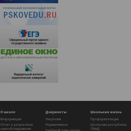
О школе
Документы
Школьная жизнь
Информация
Лицензия
Профориентация
Отчет о результатах
Нормативные
Школьная республика
самообследования
СМиД
Учебный план школы