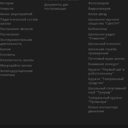
История
Фотогалерея
Документы для
Новости
поступающих
Видеогалерея
Анонс мероприятий
Аллея звезд
Педагогический состав
Школьное научное
школы
общество "СветОЧ"
Расписание звонков
Библиотека
Расписание
Школьное радио
"Романтик"
Экспериментальная
деятельность
Школьный психолог
Бином
Школьная служба
примирения
Контакты
Почтовый ящик школы
Безопасность школы
Внимание конкурс!
Микрорайон школы
Кружок "Первый шаг в
Антикоррупционная
робототехнику"
политика
Кружок "Театральный
сундучок"
Школьный спортивный
клуб "Триумф"
Театральный кружок
"Премьера"
Юные инспектора
движения