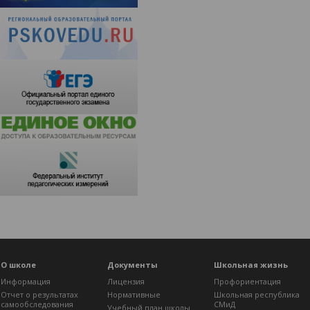
О школе
Документы
Школьная жизнь
Информация
Лицензия
Профориентация
Отчет о результатах
Нормативные
Школьная республика
самообследования
СМиД
Учебный план школы