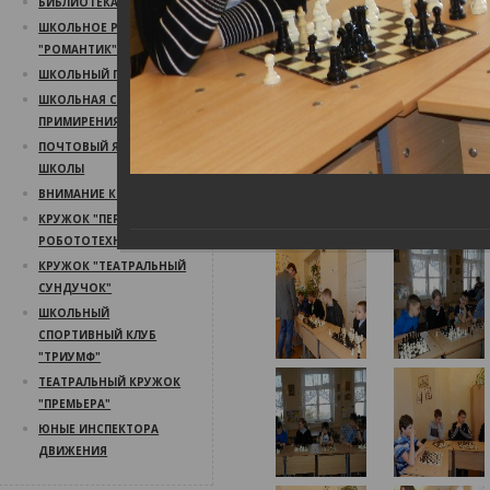
БИБЛИОТЕКА
ШКОЛЬНОЕ РАДИО
"РОМАНТИК"
ШКОЛЬНЫЙ ПСИХОЛОГ
ШКОЛЬНАЯ СЛУЖБА
ПРИМИРЕНИЯ
ПОЧТОВЫЙ ЯЩИК
ШКОЛЫ
ВНИМАНИЕ КОНКУРС!
КРУЖОК "ПЕРВЫЙ ШАГ В
РОБОТОТЕХНИКУ"
КРУЖОК "ТЕАТРАЛЬНЫЙ
СУНДУЧОК"
ШКОЛЬНЫЙ
СПОРТИВНЫЙ КЛУБ
"ТРИУМФ"
ТЕАТРАЛЬНЫЙ КРУЖОК
"ПРЕМЬЕРА"
ЮНЫЕ ИНСПЕКТОРА
ДВИЖЕНИЯ