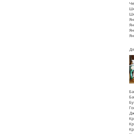
Че
Ше
Ше
Ян
Ян
Ян
Ян
Дл
Ба
Ба
Бу
Го
Дж
Кр
Кр
Кр