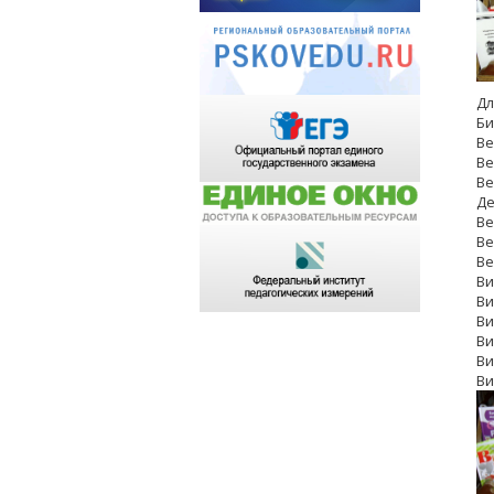
Дл
Би
Ве
Ве
Ве
Де
Ве
Ве
Ве
Ви
Ви
Ви
Ви
Ви
Ви