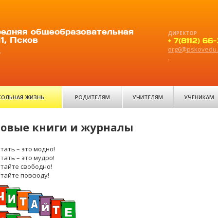
едняя общеобразовательная
ДИРЕКТОР
1, Псков
+ 7(8112) 66
org6@pskovedu.
6
.
ОЛЬНАЯ ЖИЗНЬ
РОДИТЕЛЯМ
УЧИТЕЛЯМ
УЧЕНИКАМ
овые книги и журналы
тать – это модно!
тать – это мудро!
тайте свободно!
тайте повсюду!