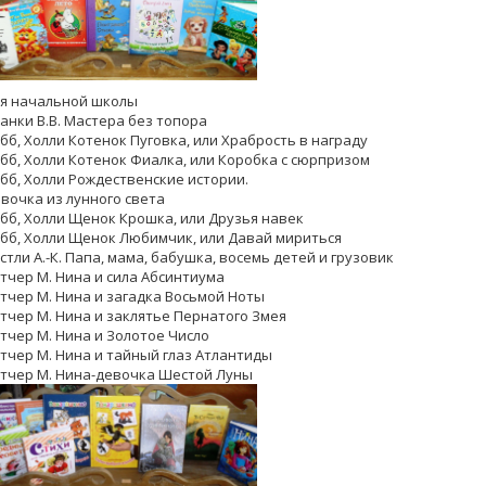
я начальной школы
анки В.В. Мастера без топора
бб, Холли Котенок Пуговка, или Храбрость в награду
бб, Холли Котенок Фиалка, или Коробка с сюрпризом
бб, Холли Рождественские истории.
вочка из лунного света
бб, Холли Щенок Крошка, или Друзья навек
бб, Холли Щенок Любимчик, или Давай мириться
стли А.-К. Папа, мама, бабушка, восемь детей и грузовик
тчер М. Нина и сила Абсинтиума
тчер М. Нина и загадка Восьмой Ноты
тчер М. Нина и заклятье Пернатого Змея
тчер М. Нина и Золотое Число
тчер М. Нина и тайный глаз Атлантиды
тчер М. Нина-девочка Шестой Луны