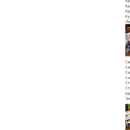
Кр
Кр
Кр
Ку
Ли
Са
Са
Са
Са
Ст
Ст
Ще
Э