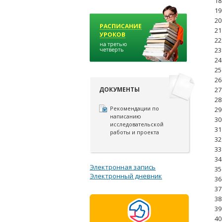
18
19
20
21
22
23
24
25
26
27
ДОКУМЕНТЫ
28
Рекомендации по
29
написанию
30
исследовательской
31
работы и проекта
32
33
34
Электронная запись
35
Электронный дневник
36
37
38
39
40