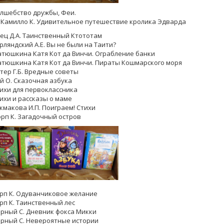
лшебство дружбы, Феи.
Камилло К. Удивительное путешествие кролика Эдварда
ец Д.А. Таинственный Ктототам
рляндский А.Е. Вы не были на Таити?
тюшкина Катя Кот да Винчи. Ограбление банки
тюшкина Катя Кот да Винчи. Пираты Кошмарского моря
тер Г.Б. Вредные советы
й О. Сказочная азбука
ихи для первоклассника
ихи и рассказы о маме
кмакова И.П. Поиграем! Стихи
рп К. Загадочный остров
рп К. Одуванчиковое желание
рп К. Таинственный лес
рный С. Дневник фокса Микки
рный С. Невероятные истории