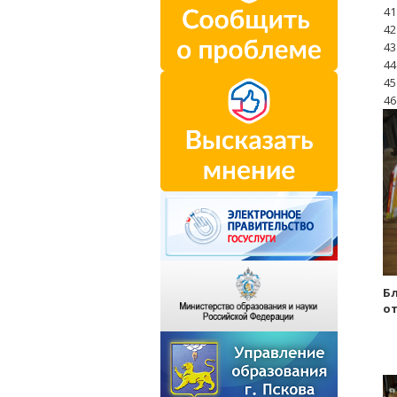
41
42
43
44
45
46
Бл
от