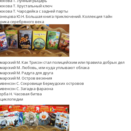
юкова Т. Лунный рыцарь
юкова Т. Хрустальный ключ
юкова Т. Чародейка с задней парты
знецова Ю.Н. Большая книга приключений. Коллекция тайн
рика серебряного века
марский М. Как Трисон стал полицейским или правила добрых дел
марский М. Любовь, или куда уплывают облака
марский М. Радуга для друга
марский М. Остров везения
ивенсон С. Сокровище Бермудских островов
ивенсон С. Загадка фараона
рба Н. Часовая битва
нциклопедии