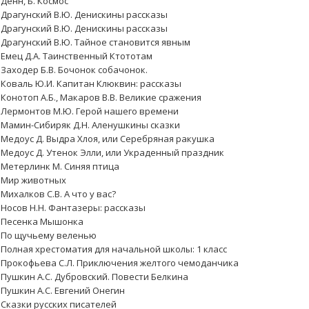
Денн, Б. Космос
Драгунский В.Ю. Денискины рассказы
Драгунский В.Ю. Денискины рассказы
Драгунский В.Ю. Тайное становится явным
Емец Д.А. Таинственный Ктототам
Заходер Б.В. Бочонок собачонок.
Коваль Ю.И. Капитан Клюквин: рассказы
Конотоп А.Б., Макаров В.В. Великие сражения
Лермонтов М.Ю. Герой нашего времени
Мамин-Сибиряк Д.Н. Аленушкины сказки
Медоус Д. Выдра Хлоя, или Серебряная ракушка
Медоус Д. Утенок Элли, или Украденный праздник
Метерлинк М. Синяя птица
Мир животных
Михалков С.В. А что у вас?
Носов Н.Н. Фантазеры: рассказы
Песенка Мышонка
По щучьему веленью
Полная хрестоматия для начальной школы: 1 класс
Прокофьева С.Л. Приключения желтого чемоданчика
Пушкин А.С. Дубровский. Повести Белкина
Пушкин А.С. Евгений Онегин
Сказки русских писателей