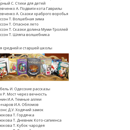
рный С. Стихи для детей
вченко А. Подвиги кота Гаврилы
вченко А. Сказки храброго воробья
ссон Т. Волшебная зима
ссон Т. Опасное лето
ссон Т. Сказки долина Муми-Троллей
ссон Т. Шляпа волшебника
я средней и старшей школы
бель И. Одесские рассказы
х Р. Мост через вечность
нин И.А. Темные аллеи
нчаров И.А. Обломов
онс Д.У. Ходячий замок
юкова Т. Гордячка
юкова Т. Дневник Кото-сапиенса
юкова Т. Кубок чародея