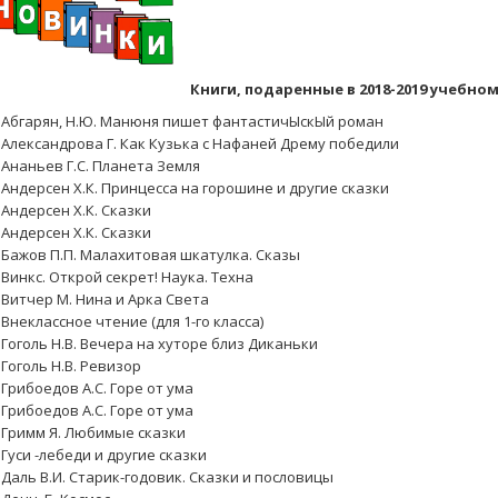
Книги, подаренные в 2018-2019 учебном
Абгарян, Н.Ю. Манюня пишет фантастичЫскЫй роман
Александрова Г. Как Кузька с Нафаней Дрему победили
Ананьев Г.С. Планета Земля
Андерсен Х.К. Принцесса на горошине и другие сказки
Андерсен Х.К. Сказки
Андерсен Х.К. Сказки
Бажов П.П. Малахитовая шкатулка. Сказы
Винкс. Открой секрет! Наука. Техна
Витчер М. Нина и Арка Света
Внеклассное чтение (для 1-го класса)
Гоголь Н.В. Вечера на хуторе близ Диканьки
Гоголь Н.В. Ревизор
Грибоедов А.С. Горе от ума
Грибоедов А.С. Горе от ума
Гримм Я. Любимые сказки
Гуси -лебеди и другие сказки
Даль В.И. Старик-годовик. Сказки и пословицы