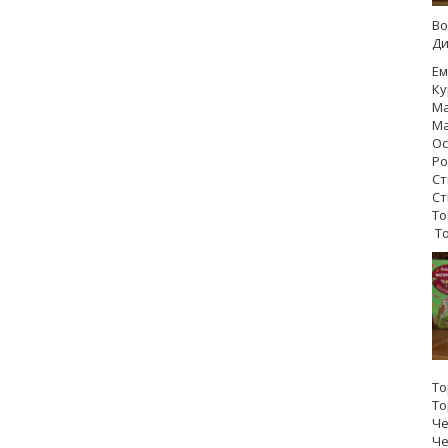
Во
Ди
Ем
Ку
Ма
Ма
Ос
Ро
Ст
Ст
То
То
То
То
Че
Че