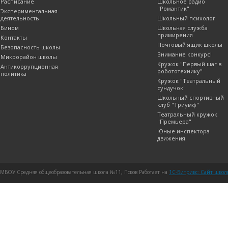
Расписание
Школьное радио
"Романтик"
Экспериментальная
деятельность
Школьный психолог
Бином
Школьная служба
примирения
Контакты
Почтовый ящик школы
Безопасность школы
Внимание конкурс!
Микрорайон школы
Кружок "Первый шаг в
Антикоррупционная
робототехнику"
политика
Кружок "Театральный
сундучок"
Школьный спортивный
клуб "Триумф"
Театральный кружок
"Премьера"
Юные инспектора
движения
МБОУ Средняя общеобразовательная школа №11, Псков Работает на
1C-Битрикс: Сайт шко