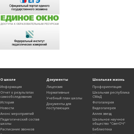
О школе
Документы
Школьная жизнь
Информация
Лицензия
Профориентация
Отчет о результатах
Нормативные
Школьная республика
самообследования
СМиД
Учебный план школы
История
Фотогалерея
Документы для
Новости
поступающих
Видеогалерея
Анонс мероприятий
Аллея звезд
Педагогический состав
Школьное научное
школы
общество "СветОЧ"
Расписание звонков
Библиотека