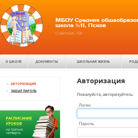
МБОУ Средняя общеобразо
школа №11, Псков
Советская, 106
О ШКОЛЕ
ДОКУМЕНТЫ
ШКОЛЬНАЯ ЖИЗНЬ
РОД
Авторизация
АВТОРИЗАЦИЯ
ЗАБЫЛ ПАРОЛЬ
Пожалуйста, авторизуйтесь:
Логин:
Пароль: