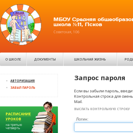
МБОУ Средняя общеобразо
школа №11, Псков
Советская, 106
О ШКОЛЕ
ДОКУМЕНТЫ
ШКОЛЬНАЯ ЖИЗНЬ
РОД
Запрос пароля
АВТОРИЗАЦИЯ
ЗАБЫЛ ПАРОЛЬ
Если вы забыли пароль, введит
Контрольная строка для смены
Mail.
ВЫСЛАТЬ КОНТРОЛЬНУЮ СТРОКУ
Логин: