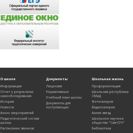
О школе
Документы
Школьная жизнь
Информация
Лицензия
Профориентация
Отчет о результатах
Нормативные
Школьная республика
самообследования
СМиД
Учебный план школы
История
Фотогалерея
Документы для
Новости
поступающих
Видеогалерея
Анонс мероприятий
Аллея звезд
Педагогический состав
Школьное научное
школы
общество "СветОЧ"
Расписание звонков
Библиотека