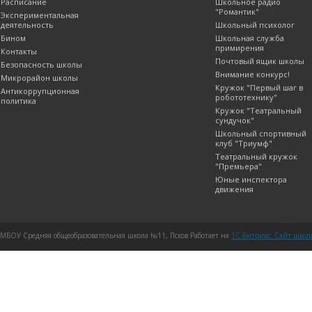
Расписание
Школьное радио
"Романтик"
Экспериментальная
деятельность
Школьный психолог
Бином
Школьная служба
примирения
Контакты
Почтовый ящик школы
Безопасность школы
Внимание конкурс!
Микрорайон школы
Кружок "Первый шаг в
Антикоррупционная
робототехнику"
политика
Кружок "Театральный
сундучок"
Школьный спортивный
клуб "Триумф"
Театральный кружок
"Премьера"
Юные инспектора
движения
МБОУ Средняя общеобразовательная школа №11, Псков Работает на
1C-Битрикс: Сайт шко