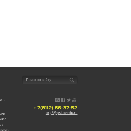
алы
+ 7(8112) 66-37-52
org6@pskovedu.ru
ков
рнал
ов
нкурсы