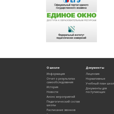
О школе
Документы
Информация
Лицензия
Отчет о результатах
Нормативные
самообследования
Учебный план шко
История
Документы для
Новости
поступающих
Анонс мероприятий
Педагогический состав
школы
Расписание звонков