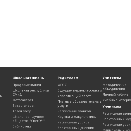
Школьная жизнь
Родителям
Учителям
Профориентация
ФГОС
Методические
объединения
Школьная республика
Будущим первоклассникам
СМиД
Личный кабинет
лы
Управляющий совет
Фотогалерея
Учебные матери
Платные образовательные
Видеогалерея
услуги
Ученикам
Аллея звезд
Расписание звонков
Расписание звон
Школьное научное
Кружки и факультативы
Электронный жу
общество "СветОЧ"
Расписание уроков
Расписание урок
Библиотека
Электронный дневник
Олимпиады и ко