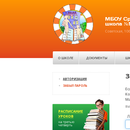
МБОУ Ср
школа №1
Советская, 10
О ШКОЛЕ
ДОКУМЕНТЫ
ШК
З
АВТОРИЗАЦИЯ
ЗАБЫЛ ПАРОЛЬ
Ес
Ко
Ma
ВЫ
Л