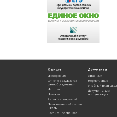
О школе
Документы
Информация
Лицензия
Отчет о результатах
Нормативные
самообследования
Учебный план шко
История
Документы для
Новости
поступающих
Анонс мероприятий
Педагогический состав
школы
Расписание звонков