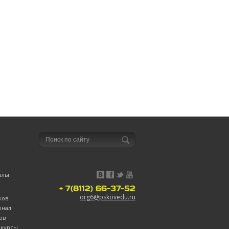
алы
+ 7(8112) 66-37-52
org6@pskovedu.ru
ков
рнал
ов
нкурсы