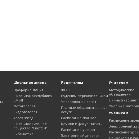
Школьная жизнь
Родителям
Учителям
Профориентация
ФГОС
Методические
объединения
Школьная республика
Будущим первоклассникам
СМиД
Личный кабинет
лы
Управляющий совет
Фотогалерея
Учебные матери
Платные образовательные
Видеогалерея
услуги
Ученикам
Аллея звезд
Расписание звонков
Расписание звон
Школьное научное
Кружки и факультативы
Электронный жу
общество "СветОЧ"
Расписание уроков
Расписание урок
Библиотека
Электронный дневник
Олимпиады и ко