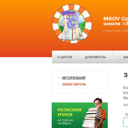
МБОУ Ср
школа №1
Советская, 10
О ШКОЛЕ
ДОКУМЕНТЫ
ШК
З
АВТОРИЗАЦИЯ
ЗАБЫЛ ПАРОЛЬ
Ес
Ко
Ma
ВЫ
Л